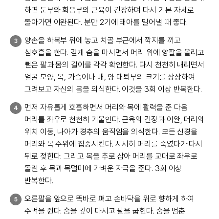
하면 둔부와 회음부의 근육이 긴장하며 다시 기본 자세로
돌아가면 이완된다. 분만 2기에 태아를 밀어낼 때 좋다.
양손을 하복부 위에 놓고 치골 부근에서 깍지를 끼고
3
심호흡을 한다. 깊게 숨을 마시면서 머리 위에 양팔을 올리고
뻗은 팔과 몸의 길이를 각각 확인한다. 다시 천천히 내리면서
얼굴 모양, 목, 가슴이나 배, 양 대퇴부의 크기를 상상하여
그려보고 자신의 몸을 의식한다. 이것을 3회 이상 반복한다.
먼저 자유롭게 호흡하면서 머리와 목에 활력을 준 다음
4
머리를 좌우로 천천히 기울인다. 근육의 긴장과 이완, 머리의
위치 이동, 나아가 경추의 움직임을 의식한다. 모든 신경을
머리와 목 주위에 집중시킨다. 서서히 머리를 숙였다가 다시
뒤로 젖힌다. 그리고 목을 추로 삼아 머리를 교대로 좌우로
돌린 후 목과 목덜미에 가벼운 자극을 준다. 3회 이상
반복한다.
오른팔을 앞으로 똑바로 펴고 손바닥을 위로 향하게 하여
5
주먹을 쥔다. 숨을 깊이 마시고 팔을 굽힌다. 숨을 멈춘