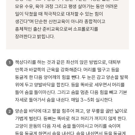
모유 수유, 육아 과정 그리고 평생 살아가는 동안 어려운
일이 닥쳤을 때 적극적으로 대처할 수 있는 힘이
생긴다"며 단순한 산전교육이 아니라 종합적이고
총체적인 출산 준비교육으로써 소프롤로지를
장려한다고 밝힙니다.
책상다리를 하는 것과 같은 좌선의 앉은 방법으로, 대퇴부
1
안쪽과 바깥쪽의 근육을 강화해준다. 머리를 떨구고 등을
둥글게 한 다음 양어깨의 힘을 뺀다. 두 눈은 감고 양손을 발목
위에 두고 양발바닥을 합친다. 등을 똑바로 세우면서 머리를
들어 숨을 들이마신다. 그리고 숨을 멈춘 다음 힘을 빼고 기본
자세로 돌아가서 숨을 내쉰다. 매일 3∼5회 실시한다.
양손을 바닥에 대고 팔을 힘주어 펴고, 양 무릎을 골반 넓이로
2
가볍게 벌린다. 등뼈는 똑바로 하고 허리가 꺼지지 않게 한다.
고양이 운동의 다음 자세. 숨을 들이마시고 머리를 숙이며
등을 둥글게 하면서 숨을 내쉰다. 숨을 내쉬면서 등을 둥글게