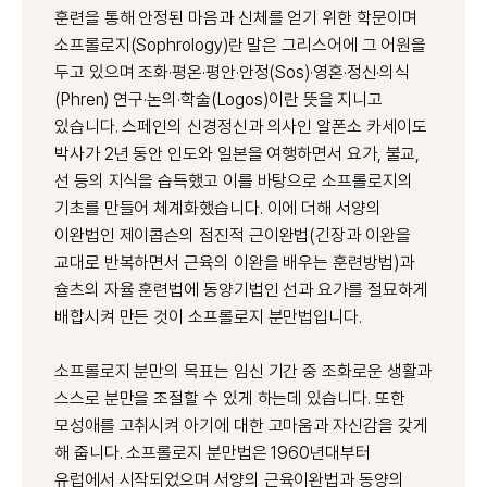
훈련을 통해 안정된 마음과 신체를 얻기 위한 학문이며
소프롤로지(Sophrology)란 말은 그리스어에 그 어원을
두고 있으며 조화·평온·평안·안정(Sos)·영혼·정신·의식
(Phren) 연구·논의·학술(Logos)이란 뜻을 지니고
있습니다. 스페인의 신경정신과 의사인 알폰소 카세이도
박사가 2년 동안 인도와 일본을 여행하면서 요가, 불교,
선 등의 지식을 습득했고 이를 바탕으로 소프롤로지의
기초를 만들어 체계화했습니다. 이에 더해 서양의
이완법인 제이콥슨의 점진적 근이완법(긴장과 이완을
교대로 반복하면서 근육의 이완을 배우는 훈련방법)과
슐츠의 자율 훈련법에 동양기법인 선과 요가를 절묘하게
배합시켜 만든 것이 소프롤로지 분만법입니다.
소프롤로지 분만의 목표는 임신 기간 중 조화로운 생활과
스스로 분만을 조절할 수 있게 하는데 있습니다. 또한
모성애를 고취시켜 아기에 대한 고마움과 자신감을 갖게
해 줍니다. 소프롤로지 분만법은 1960년대부터
유럽에서 시작되었으며 서양의 근육이완법과 동양의