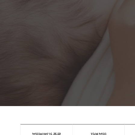
분만방법과 종류
자연분만