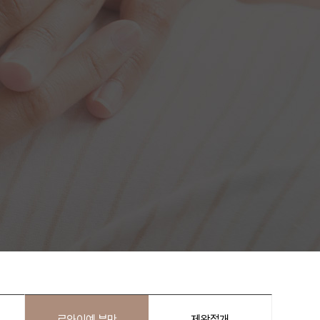
르와이예 분만
제왕절개