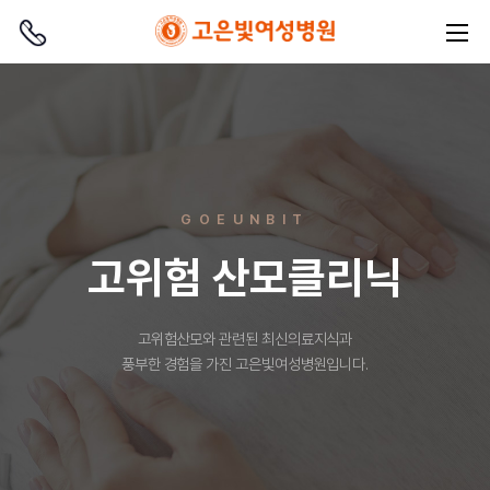
GOEUNBIT
고위험 산모클리닉
고위험산모와 관련된 최신의료지식과
풍부한 경험을 가진 고은빛여성병원입니다.